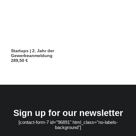
Startups | 2. Jahr der
Gewerbeanmeldung
289,50
€
Sign up for our newsletter
[contact-form-7 id="96891" html_class="no-labels-
background"]