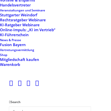
Vorteile & Ersparnis
Hide filters
Handelsvertreter
Veranstaltungen und Seminare
Stuttgarter Weindorf
Rechtsratgeber Webinare
KI-Ratgeber Webinare
Online-Impuls: „KI im Vertrieb“
KI-Führerschein
News & Presse
Fusion Bayern
Vertretungsvermittlung
Shop
Mitgliedschaft kaufen
Startups | 1. Jahr der
Mitgliedschaft 1
Warenkorb
Gewerbeanmeldung
464,93
€
169,50
€
Search