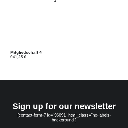
Mitgliedschaft 4
941,25
€
Sign up for our newsletter
[contact-form-7 id="96891" html_class="no-labels-
background"]