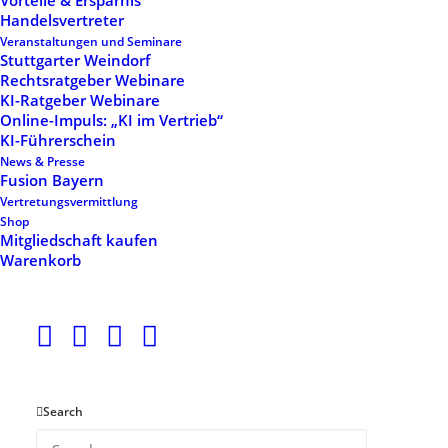
Vorteile & Ersparnis
Hide filters
Handelsvertreter
Veranstaltungen und Seminare
Stuttgarter Weindorf
Rechtsratgeber Webinare
KI-Ratgeber Webinare
Online-Impuls: „KI im Vertrieb“
KI-Führerschein
News & Presse
Fusion Bayern
Vertretungsvermittlung
Shop
Mitgliedschaft kaufen
Startups | 1. Jahr der
CDH-Vertragsunterlagen
Warenkorb
Gewerbeanmeldung
169,50
€
Search