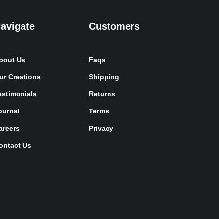
avigate
Customers
bout Us
Faqs
ur Creations
Shipping
estimonials
Returns
ournal
Terms
areers
Privacy
ontact Us