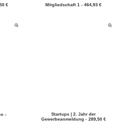
,50
€
Mitgliedschaft 1
464,93
€
Startups | 2. Jahr der
en
Gewerbeanmeldung
289,50
€