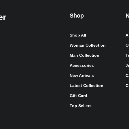
Shop
N
er
Shop All
A
Woman Collection
O
Man Collection
T
Accessories
J
New Arrivals
C
Latest Collection
C
Gift Card
Top Sellers