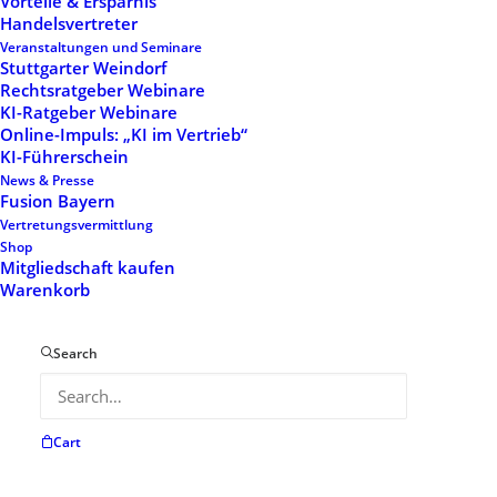
Vorteile & Ersparnis
Show filters
Handelsvertreter
Veranstaltungen und Seminare
Stuttgarter Weindorf
Rechtsratgeber Webinare
KI-Ratgeber Webinare
Online-Impuls: „KI im Vertrieb“
KI-Führerschein
News & Presse
Fusion Bayern
Vertretungsvermittlung
Shop
Mitgliedschaft kaufen
Mitgliedschaft 4
Mitgliedschaft 3
Warenkorb
941,25
€
667,50
€
Search
Cart