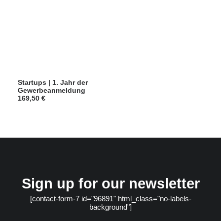
Startups | 1. Jahr der
Gewerbeanmeldung
169,50
€
Sign up for our newsletter
[contact-form-7 id="96891" html_class="no-labels-
background"]