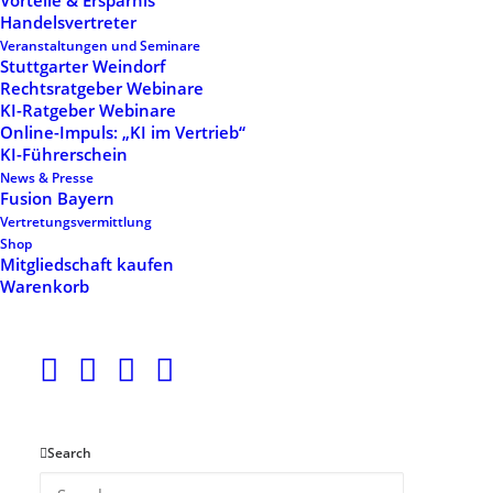
Vorteile & Ersparnis
Hide filters
Handelsvertreter
Veranstaltungen und Seminare
Stuttgarter Weindorf
Rechtsratgeber Webinare
KI-Ratgeber Webinare
Online-Impuls: „KI im Vertrieb“
KI-Führerschein
News & Presse
Fusion Bayern
Vertretungsvermittlung
Shop
Mitgliedschaft kaufen
Mitgliedschaft 1
Mitgliedschaft 2
Warenkorb
464,93
€
530,63
€
Search