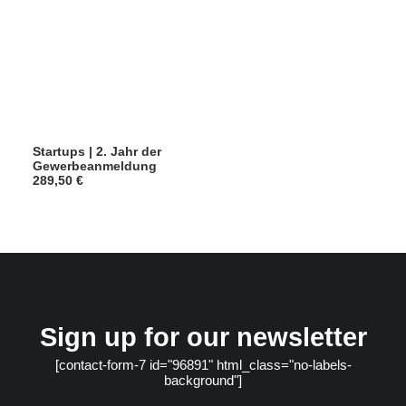
Startups | 2. Jahr der
Gewerbeanmeldung
289,50
€
Sign up for our newsletter
[contact-form-7 id="96891" html_class="no-labels-
background"]