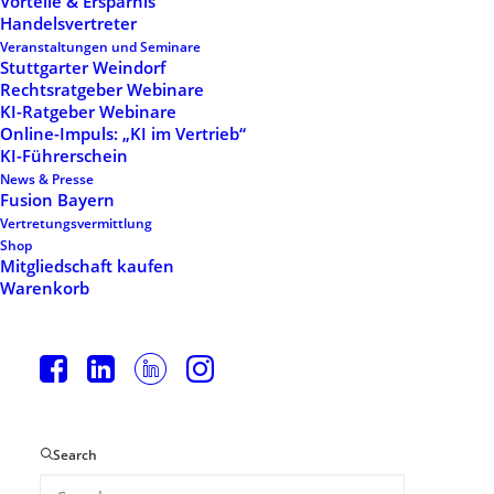
Vorteile & Ersparnis
Handelsvertreter
Veranstaltungen und Seminare
Stuttgarter Weindorf
Rechtsratgeber Webinare
KI-Ratgeber Webinare
Online-Impuls: „KI im Vertrieb“
KI-Führerschein
News & Presse
Fusion Bayern
Vertretungsvermittlung
Shop
Mitgliedschaft kaufen
Warenkorb
Delivery Time
Search
Credibly brand standards compliant users
without extensible services.