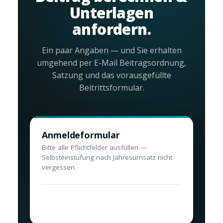
Unterlagen
anfordern.
Ein paar Angaben — und Sie erhalten
umgehend per E-Mail Beitragsordnung,
Satzung und das vorausgefüllte
Beitrittsformular.
Anmeldeformular
Bitte alle Pflichtfelder ausfüllen —
Selbsteinstufung nach Jahresumsatz nicht
vergessen.