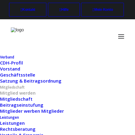
Kontakt
Hilfe
Mein Konto
Verband
CDH-Profil
Vorstand
CDH
/
Mitgliedschaft
/
Mitglied werden
Geschäftsstelle
Satzung & Beitragsordnung
Werden Sie Teil
Mitgliedschaft
Mitglied werden
unseres
Mitgliedschaft
Beitragseinstufung
Netzwerks.
Mitglieder werben Mitglieder
Leistungen
Leistungen
Rechtsberatung
Der CDH-Wirtschaftsverband