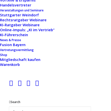
Vorteile & Ersparnis
begleitet Sie als selbstständige
Handelsvertreter
Handelsvertretung mit
Veranstaltungen und Seminare
Stuttgarter Weindorf
Rechtsberatung, exklusiven
Rechtsratgeber Webinare
Sonderkonditionen und einem
KI-Ratgeber Webinare
Online-Impuls: „KI im Vertrieb“
starken Netzwerk
— wenige
KI-Führerschein
Minuten reichen, um den ersten
News & Presse
Fusion Bayern
Schritt zu machen.
Vertretungsvermittlung
Shop
Mitgliedschaft kaufen
Zum Anmeldeformular
↓
Warenkorb
Persönliche Rechtsberatung
§
Spezialisiert auf HGB &
Handelsvertreterrecht
Search