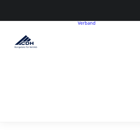
Verband
CDH-Profil
Vorstand
Geschäftsstelle
Co
Satzung &
Beitragsordnu
Attract and deligh