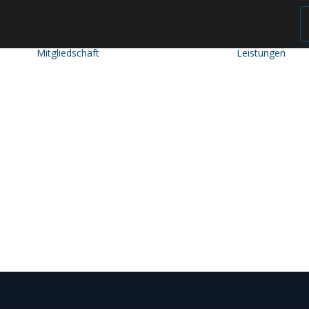
Mitgliedschaft
Leistungen
Mitglied werden
Mitgliedschaft
Beitragseinstufung
Mitglieder
werben
g
Mitglieder