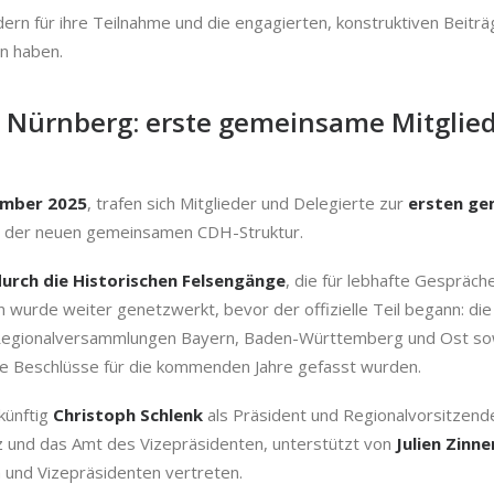
edern für ihre Teilnahme und die engagierten, konstruktiven Beitr
n haben.
in Nürnberg: erste gemeinsame Mitgli
ember 2025
, trafen sich Mitglieder und Delegierte zur
ersten ge
t der neuen gemeinsamen CDH-Struktur.
urch die Historischen Felsengänge
, die für lebhafte Gespräc
wurde weiter genetzwerkt, bevor der offizielle Teil begann: d
 Regionalversammlungen Bayern, Baden-Württemberg und Ost s
e Beschlüsse für die kommenden Jahre gefasst wurden.
künftig
Christoph Schlenk
als Präsident und Regionalvorsitzen
z und das Amt des Vizepräsidenten, unterstützt von
Julien Zinne
 und Vizepräsidenten vertreten.