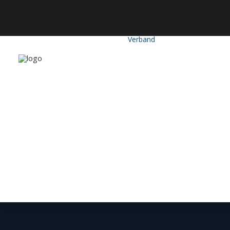
Verband
CDH-Profil
Vorstand
Geschäftsstelle
Satzung &
Beitragsordnun