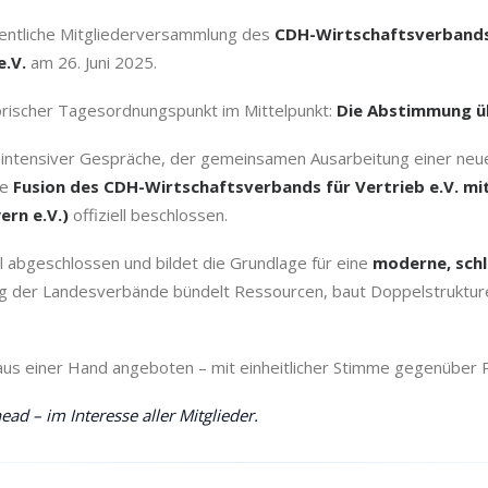
rdentliche Mitgliederversammlung des
CDH-Wirtschaftsverbands 
.V.
am 26. Juni 2025.
torischer Tagesordnungspunkt im Mittelpunkt:
Die Abstimmung üb
n intensiver Gespräche, der gemeinsamen Ausarbeitung einer ne
ie
Fusion des CDH-Wirtschaftsverbands für Vertrieb e.V. m
rn e.V.)
offiziell beschlossen.
 abgeschlossen und bildet die Grundlage für eine
moderne, schl
der Landesverbände bündelt Ressourcen, baut Doppelstrukturen
us einer Hand angeboten – mit einheitlicher Stimme gegenüber Pol
d – im Interesse aller Mitglieder.