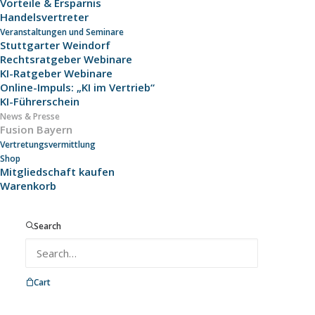
Vorteile & Ersparnis
Handelsvertreter
Veranstaltungen und Seminare
Stuttgarter Weindorf
Rechtsratgeber Webinare
KI-Ratgeber Webinare
Online-Impuls: „KI im Vertrieb“
KI-Führerschein
Verbandsmeldung
News & Presse
Fusion Bayern
Fusion
Vertretungsvermittlung
Shop
beschlossen
Mitgliedschaft kaufen
Warenkorb
Drei Tage, die Geschichte
Search
geschrieben haben – für
eine moderne, schlanke
und zukunftsfähige
Cart
Verbandsstruktur.