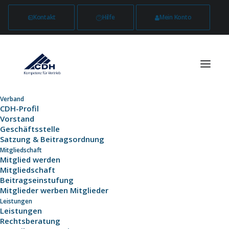
Kontakt
Hilfe
Mein Konto
Verband
CDH-Profil
Fusion beschlossen
Vorstand
Geschäftsstelle
- drei Tage, die
Satzung & Beitragsordnung
Mitgliedschaft
Mitglied werden
Geschichte
Mitgliedschaft
Beitragseinstufung
geschrieben haben!
Mitglieder werben Mitglieder
Leistungen
Leistungen
Rechtsberatung