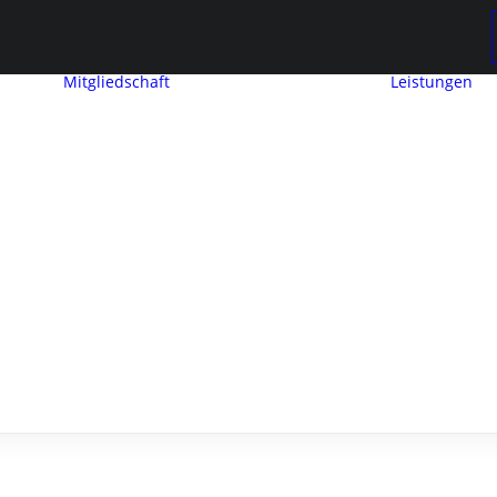
Mitgliedschaft
Leistungen
Mitglied werden
Mitgliedschaft
Beitragseinstufung
Mitglieder
werben
ng
Mitglieder