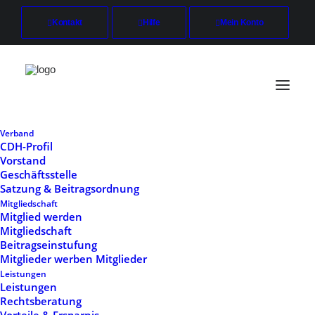
Kontakt
Hilfe
Mein Konto
Verband
CDH-Profil
Vorstand
Geschäftsstelle
CDH-Wirtschaftsverband
Satzung & Beitragsordnung
Mitgliedschaft
für Vertrieb e.V.
Mitglied werden
Mitgliedschaft
Beitragseinstufung
Julius-Hölder-Straße 26
Mitglieder werben Mitglieder
70597 Stuttgart
Leistungen
0711 / 214 755-0
Leistungen
info@cdh-vertrieb.de
Rechtsberatung