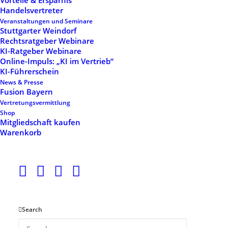
Vorteile & Ersparnis
Handelsvertreter
Veranstaltungen und Seminare
Stuttgarter Weindorf
Rechtsratgeber Webinare
KI-Ratgeber Webinare
Leistungen
Online-Impuls: „KI im Vertrieb“
KI-Führerschein
News & Presse
Fusion Bayern
Leistungen
Vertretungsvermittlung
Shop
Akademie
Mitgliedschaft kaufen
Warenkorb
Netzwerk & Events
Marketing
Mitgliedschaft
Search