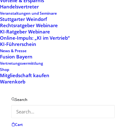
Vorteile & Ersparnis
Handelsvertreter
Veranstaltungen und Seminare
Stuttgarter Weindorf
Rechtsratgeber Webinare
KI-Ratgeber Webinare
Leistungen
Online-Impuls: „KI im Vertrieb“
KI-Führerschein
News & Presse
Fusion Bayern
Leistungen
Vertretungsvermittlung
Shop
Akademie
Mitgliedschaft kaufen
Warenkorb
Netzwerk & Events
Marketing
Search
Mitgliedschaft
Cart