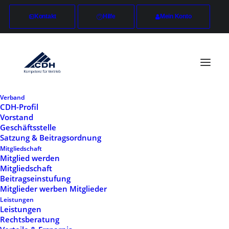
Kontakt
Hilfe
Mein Konto
Verband
CDH-Profil
Vorstand
Geschäftsstelle
CDH-Wirtschaftsverband
Satzung & Beitragsordnung
Mitgliedschaft
für Vertrieb e.V.
Mitglied werden
Mitgliedschaft
Beitragseinstufung
Julius-Hölder-Straße 26
Mitglieder werben Mitglieder
70597 Stuttgart
Leistungen
0711 / 214 755-0
Leistungen
info@cdh-vertrieb.de
Rechtsberatung