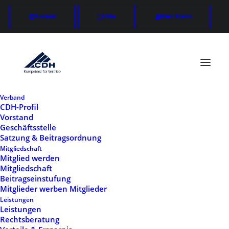
Kontakt
Hilfe
Mein Konto
Verband
CDH-Profil
Vorstand
Posts Sticky Scroll
Geschäftsstelle
Satzung & Beitragsordnung
Mitgliedschaft
Mitglied werden
The Sticky Scrolling creates a modern sticky
Mitgliedschaft
Carousel that you can configure with different
Beitragseinstufung
Mitglieder werben Mitglieder
options like scrolling direction, fluid elements,
Leistungen
and more.
Leistungen
Rechtsberatung