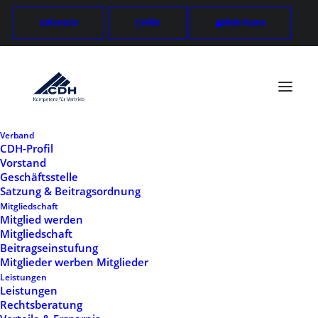
Kontakt
Hilfe
Mein Konto
Verband
CDH-Profil
Vorstand
Posts Titles
Geschäftsstelle
Satzung & Beitragsordnung
Mitgliedschaft
Mitglied werden
The Titles layout is a modern design approach
Mitgliedschaft
for displaying your Post Types contents with
Beitragseinstufung
Mitglieder werben Mitglieder
images that appear on text hover in varied
Leistungen
creative ways.
Leistungen
Rechtsberatung