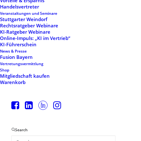
Vorteile & Ersparnis
Handelsvertreter
Veranstaltungen und Seminare
Stuttgarter Weindorf
Rechtsratgeber Webinare
KI-Ratgeber Webinare
Online-Impuls: „KI im Vertrieb“
KI-Führerschein
Designer Layout
News & Presse
Fusion Bayern
Vertretungsvermittlung
Shop
Original Layout
Mitgliedschaft kaufen
Warenkorb
Sidebar Stack Full
Layout
Search
Architect Layout