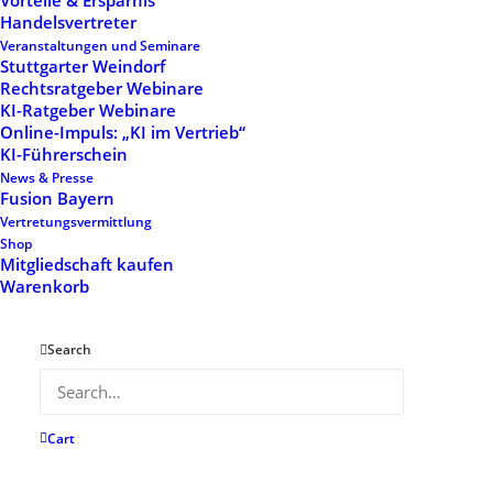
Vorteile & Ersparnis
Show filters
Handelsvertreter
Veranstaltungen und Seminare
Stuttgarter Weindorf
Rechtsratgeber Webinare
KI-Ratgeber Webinare
Online-Impuls: „KI im Vertrieb“
KI-Führerschein
News & Presse
Fusion Bayern
Vertretungsvermittlung
Shop
Mitgliedschaft kaufen
Mitgliedschaft 1
Mitgliedschaft 2
Warenkorb
464,93
€
530,63
€
Search
Cart