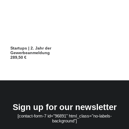
Startups | 2. Jahr der
Gewerbeanmeldung
289,50
€
Sign up for our newsletter
[contact-form-7 id="96891" html_class="no-labels-
background"]