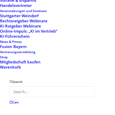
Vorteile & Ersparnis
Handelsvertreter
Veranstaltungen und Seminare
Stuttgarter Weindorf
Rechtsratgeber Webinare
KI-Ratgeber Webinare
Online-Impuls: „KI im Vertrieb“
KI-Führerschein
News & Presse
Fusion Bayern
Start
Mitgliedschaft
Mitgliedschaft 3
Vertretungsvermittlung
Shop
Mitgliedschaft 3
Mitgliedschaft kaufen
Warenkorb
667,50
€
Search
Cart
Beitragsstufe 3 – EUR 250.001