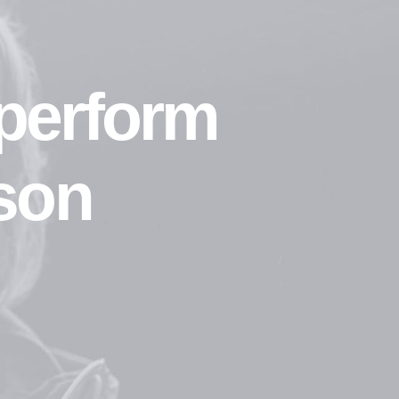
 perform
son