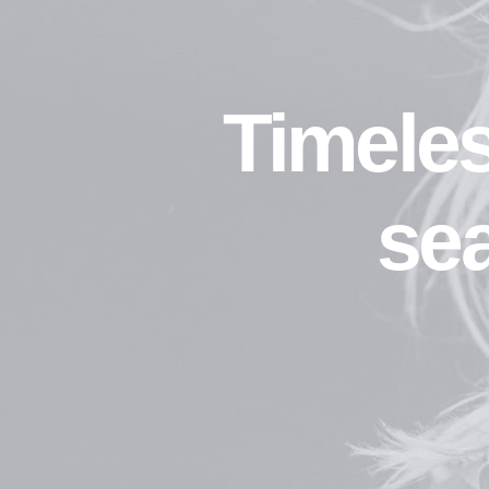
Timeles
se