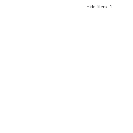
Hide filters
Architect Layout
 Stack Full Layout