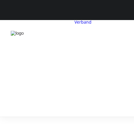
Verband
CDH-Profil
Vorstand
Geschäftsstelle
Satzung &
Beitragsordnu