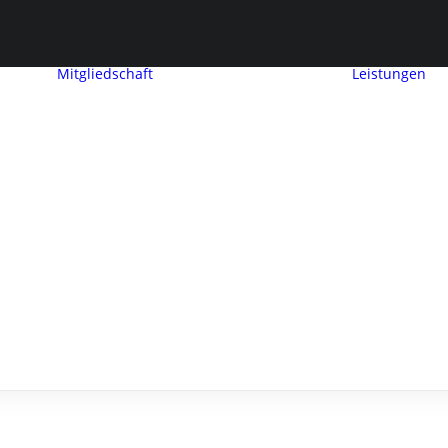
Mitgliedschaft
Leistungen
Mitglied werden
Mitgliedschaft
Beitragseinstufung
Mitglieder
werben
ng
Mitglieder